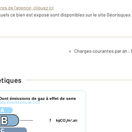
es de l'agence, cliquez ici
uels ce bien est exposé sont disponibles sur le site Géorisques 
Charges courantes par an : 
étiques
Dont émissions de gaz à effet de serre
peu d'émissions de CO2
7
kgCO
/m
.an
2
2