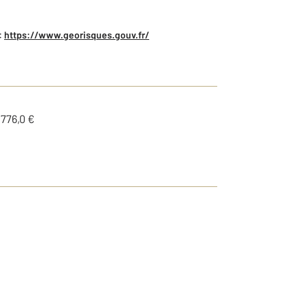
:
https://www.georisques.gouv.fr/
1776,0 €