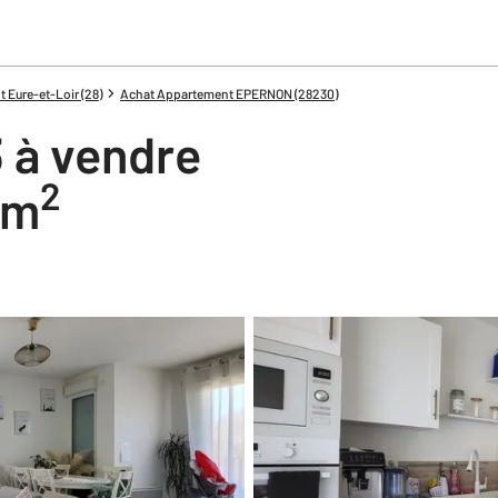
 Eure-et-Loir (28)
Achat Appartement EPERNON (28230)
 à vendre
2
 m