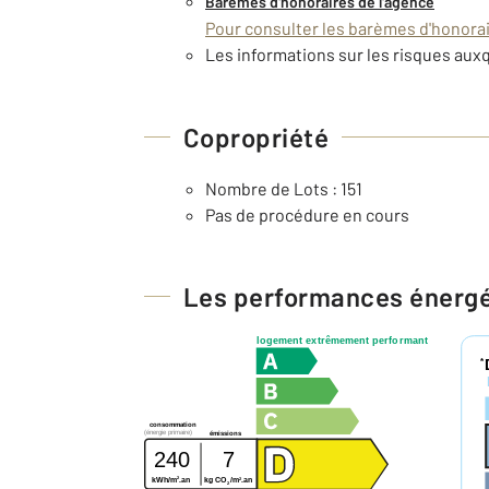
Barèmes d'honoraires de l'agence
Pour consulter les barèmes d'honorair
Les informations sur les risques auxq
Copropriété
Nombre de Lots : 151
Pas de procédure en cours
Les performances énerg
logement extrêmement performant
*
consommation
(énergie primaire)
émissions
240
7
2
2
kWh/m
.an
kg CO
/m
.an
2