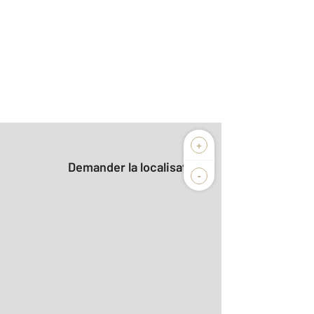
+
Demander la localisation
-
2
0