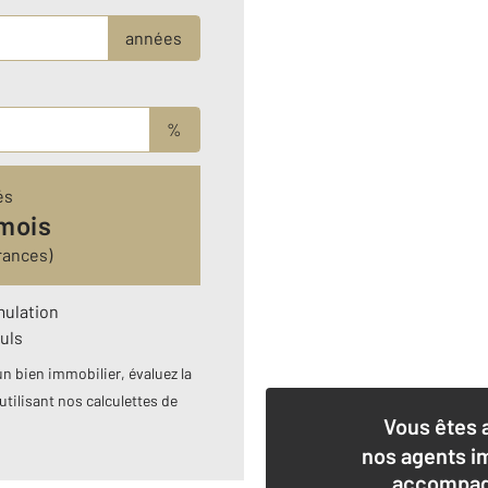
années
%
és
 mois
rances)
mulation
uls
n bien immobilier, évaluez la
utilisant nos calculettes de
Vous êtes 
nos agents i
accompagn