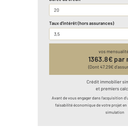
Taux d'intérêt (hors assurances)
vos mensualit
1363.8
€ par
(Dont
47.29
€ d’assu
Crédit immobilier si
et premiers calc
Avant de vous engager dans l’acquisition d’u
faisabilité économique de votre projet en 
simulation