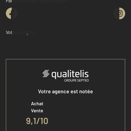
Parlons de vous, parlons biens
Contacter l'agence
Demander une estimation
Votre compte :
Accéder à mon compte
Votre agence est notée
Achat
Vente
9,1
/
10