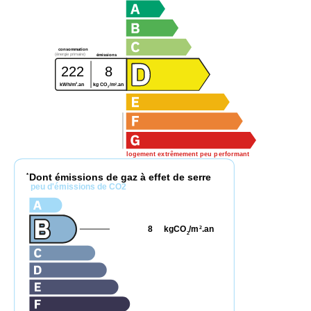
consommation
(énergie primaire)
émissions
222
8
2
2
kWh/m
.an
kg CO
/m
.an
2
logement extrêmement peu performant
Dont émissions de gaz à effet de serre
*
peu d'émissions de CO2
8
kgCO
/m
.an
2
2