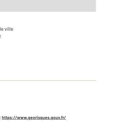
e ville
z
:
https://www.georisques.gouv.fr/