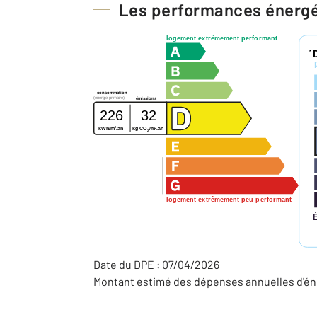
Les performances énerg
logement extrêmement performant
*
consommation
(énergie primaire)
émissions
226
32
2
2
kWh/m
.an
kg CO
/m
.an
2
logement extrêmement peu performant
Date du DPE : 07/04/2026
Montant estimé des dépenses annuelles d'éne