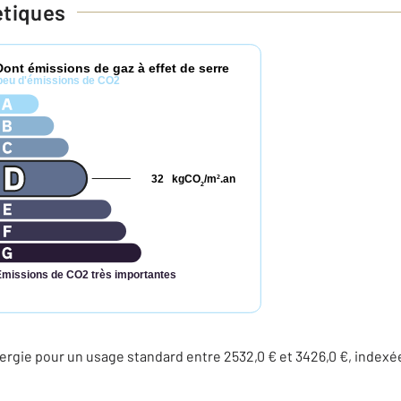
étiques
Dont émissions de gaz à effet de serre
peu d'émissions de CO2
32
kgCO
/m
.an
2
2
Émissions de CO2 très importantes
rgie pour un usage standard entre 2532,0 € et 3426,0 €, indexé