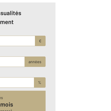
sualités
ement
€
années
%
és
 mois
rances)