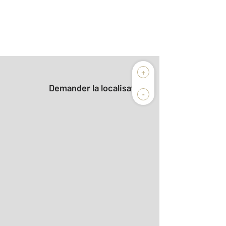
+
Demander la localisation
-
r le détail]