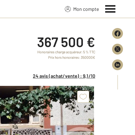
Mon compte
367 500 €
Honoraires charge acquéreur: 5 % TTC
Prix hors honoraires: 350000€
24 avis (achat/vente) : 9,1/10