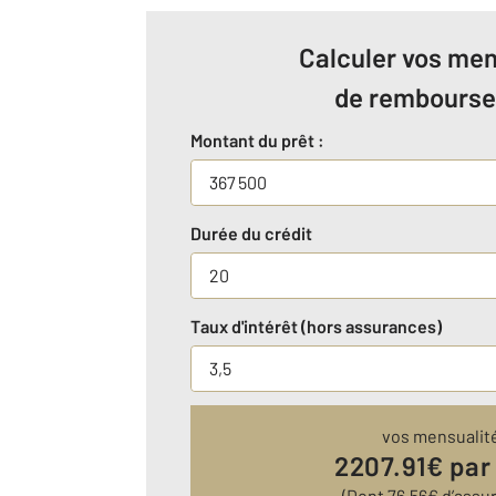
Calculer vos men
de rembours
Montant du prêt :
Durée du crédit
Taux d'intérêt (hors assurances)
vos mensualit
2207.91
€ par
(Dont
76.56
€ d’assu