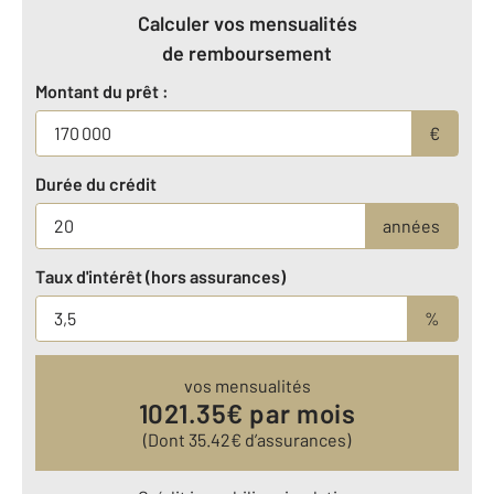
Calculer vos mensualités
de remboursement
Montant du prêt :
€
Durée du crédit
années
Taux d'intérêt (hors assurances)
%
vos mensualités
1021.35
€ par mois
(Dont
35.42
€ d’assurances)