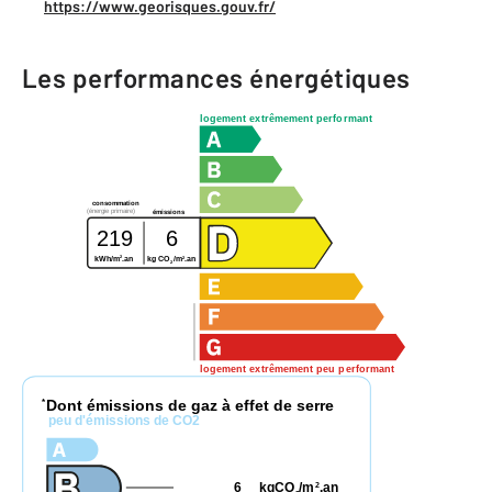
https://www.georisques.gouv.fr/
Les performances énergétiques
logement extrêmement performant
consommation
(énergie primaire)
émissions
219
6
2
2
kWh/m
.an
kg CO
/m
.an
2
logement extrêmement peu performant
Dont émissions de gaz à effet de serre
*
peu d'émissions de CO2
6
kgCO
/m
.an
2