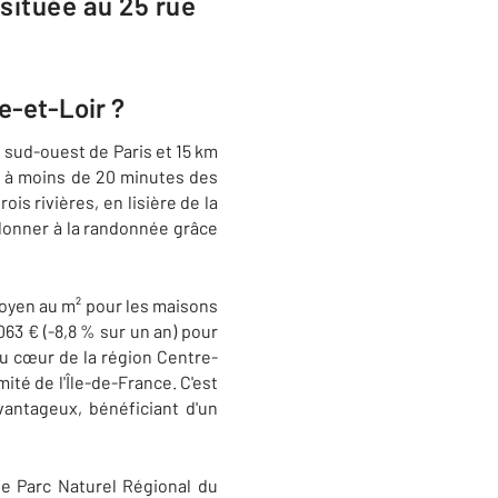
située au 25 rue
e-et-Loir ?
 sud-ouest de Paris et 15 km
s, à moins de 20 minutes des
is rivières, en lisière de la
'adonner à la randonnée grâce
 moyen au m² pour les maisons
063 € (-8,8 % sur un an) pour
au cœur de la région Centre-
mité de l'Île-de-France. C'est
antageux, bénéficiant d'un
le Parc Naturel Régional du