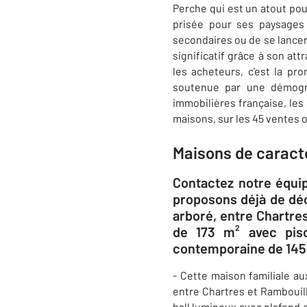
Perche qui est un atout pou
prisée pour ses paysages b
secondaires ou de se lancer
significatif grâce à son att
les acheteurs, c'est la p
soutenue par une démogr
immobilières française, les 
maisons, sur les 45 ventes 
Maisons de caractè
​Contactez notre équ
proposons déjà de déc
arboré, entre Chartre
de 173 m² avec pisc
contemporaine de 145 
- Cette maison familiale a
entre Chartres et Rambouill
hall lumineux avec plafond 