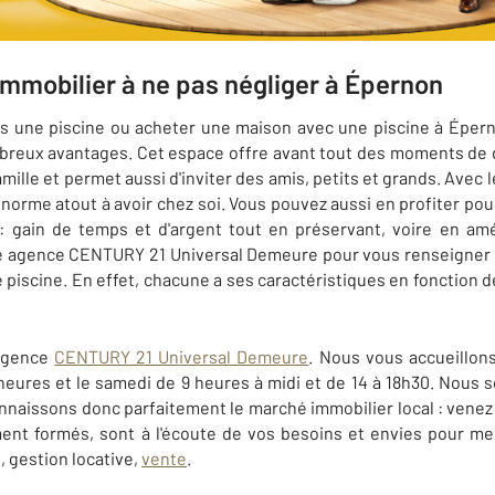
 immobilier à ne pas négliger à Épernon
ns une piscine ou acheter une maison avec une piscine à Épern
breux avantages. Cet espace offre avant tout des moments de 
 famille et permet aussi d'inviter des amis, petits et grands. Avec
énorme atout à avoir chez soi. Vous pouvez aussi en profiter pou
: gain de temps et d'argent tout en préservant, voire en amé
re agence CENTURY 21 Universal Demeure pour vous renseigner au
piscine. En effet, chacune a ses caractéristiques en fonction de sa
'agence
CENTURY 21 Universal Demeure
. Nous vous accueillon
9 heures et le samedi de 9 heures à midi et de 14 à 18h30. Nou
onnaissons donc parfaitement le marché immobilier local : venez 
ment formés, sont à l'écoute de vos besoins et envies pour me
n, gestion locative,
vente
.