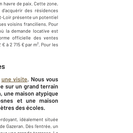
n havre de paix. Cette zone,
e d'acquérir des résidences
t-Loir présente un potentiel
ses voisins franciliens. Pour
où la demande locative est
orme officielle des ventes
 € à 2 715 € par m². Pour les
es
r
une visite
. Nous vous
e sur un grand terrain
n, une maison atypique
rosnes et une maison
ètres des écoles.
erdoyant, idéalement située
de Gazeran. Dès l'entrée, un
 sur une grande terrasse. La