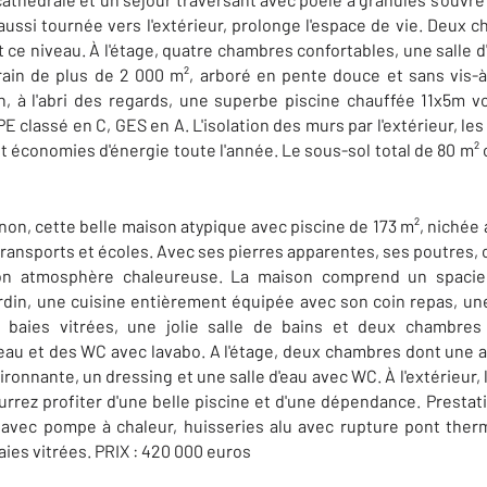
aussi tournée vers l'extérieur, prolonge l'espace de vie. Deux c
e niveau. À l'étage, quatre chambres confortables, une salle 
errain de plus de 2 000 m², arboré en pente douce et sans vis-à
in, à l'abri des regards, une superbe piscine chauffée 11x5m v
 classé en C, GES en A. L'isolation des murs par l'extérieur, les
t économies d'énergie toute l'année. Le sous-sol total de 80 m²
rnon, cette belle maison atypique avec piscine de 173 m², nichée
transports et écoles. Avec ses pierres apparentes, ses poutres, 
son atmosphère chaleureuse. La maison comprend un spacieu
ardin, une cuisine entièrement équipée avec son coin repas, un
 baies vitrées, une jolie salle de bains et deux chambres 
au et des WC avec lavabo. A l'étage, deux chambres dont une 
ironnante, un dressing et une salle d'eau avec WC. À l'extérieur,
urrez profiter d'une belle piscine et d'une dépendance. Presta
 avec pompe à chaleur, huisseries alu avec rupture pont therm
aies vitrées. PRIX : 420 000 euros