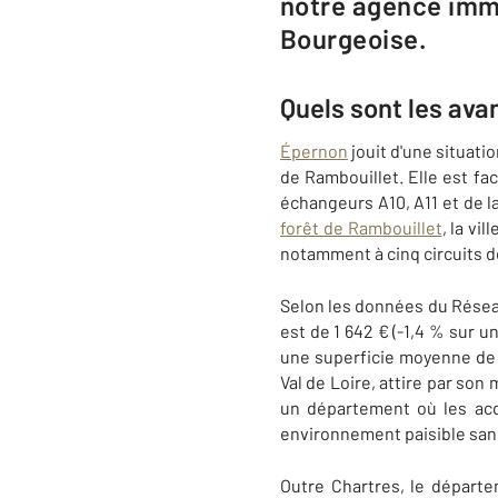
notre agence imm
Bourgeoise.
Quels sont les ava
Épernon
jouit d'une situati
de Rambouillet. Elle est fa
échangeurs A10, A11 et de la
forêt de Rambouillet
, la vi
notamment à cinq circuits de
Selon les données du Rése
est de 1 642 € (-1,4 % sur u
une superficie moyenne de 1
Val de Loire, attire par son 
un département où les acq
environnement paisible sans
Outre Chartres, le départe