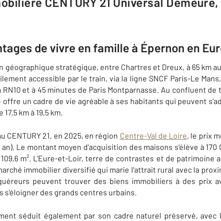
obilière CENTURY 21 Universal Demeure, 
ntages de vivre en famille à Épernon en Eur
on géographique stratégique, entre Chartres et Dreux, à 65 km au
cilement accessible par le train, via la ligne SNCF Paris-Le Man
 RN10 et à 45 minutes de Paris Montparnasse. Au confluent de tro
lle offre un cadre de vie agréable à ses habitants qui peuvent s
 17,5 km à 19,5 km.
au CENTURY 21, en 2025, en région
Centre-Val de Loire
, le prix
n an). Le montant moyen d'acquisition des maisons s'élève à 170 
09,6 m². L'Eure-et-Loir, terre de contrastes et de patrimoine 
marché immobilier diversifié qui marie l'attrait rural avec la proxi
uéreurs peuvent trouver des biens immobiliers à des prix av
 s'éloigner des grands centres urbains.
ment séduit également par son cadre naturel préservé, avec 