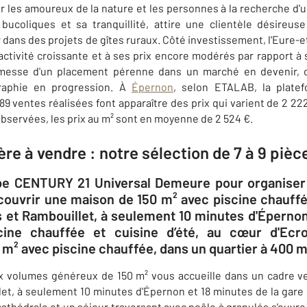
r les amoureux de la nature et les personnes à la recherche d'u
ucoliques et sa tranquillité, attire une clientèle désireus
 dans des projets de gîtes ruraux. Côté investissement, l'Eure-e
ractivité croissante et à ses prix encore modérés par rapport à 
romesse d'un placement pérenne dans un marché en devenir, 
aphie en progression. À
Épernon
, selon ETALAB, la platef
89 ventes réalisées font apparaître des prix qui varient de 2 222
observées, les prix au m² sont en moyenne de 2 524 €.
re à vendre : notre sélection de 7 à 9 pièc
ipe CENTURY 21 Universal Demeure pour organise
ouvrir une maison de 150 m² avec piscine chauffé
s et Rambouillet, à seulement 10 minutes d'Éperno
ine chauffée et cuisine d’été​, au cœur d'Ec
m² avec piscine chauffée, dans un quartier à 400 m
ux volumes généreux de 150 m² vous accueille dans un cadre v
et, à seulement 10 minutes d'Épernon et 18 minutes de la gare 
cathédrale et un séjour traversant avec poêle à granulés s'ouvre