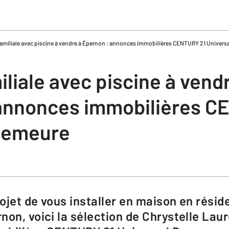
amiliale avec piscine à​ vendre à Épernon :​ annonces immobilières CENTURY 21 Univers
liale avec piscine à​ vend
 annonces immobilières C
Demeure
on, voici la sélection​ de Chrystelle Laur