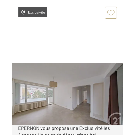
Exclusivité
ST GERMAIN EN LAYE 78
2
66,04 m
, 4 pièces
Ref : 2997
Appartement F4 à vendre
338 000 €
Votre agence Century 21 Universal Demeure
EPERNON vous propose une Exclusivité les
Agences Unies et de découvrir ce bel