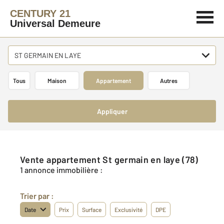
CENTURY 21
Universal Demeure
ST GERMAIN EN LAYE
Tous
Maison
Appartement
Autres
Appliquer
Vente appartement St germain en laye (78)
1 annonce immobilière :
Trier par :
Date
Prix
Surface
Exclusivité
DPE