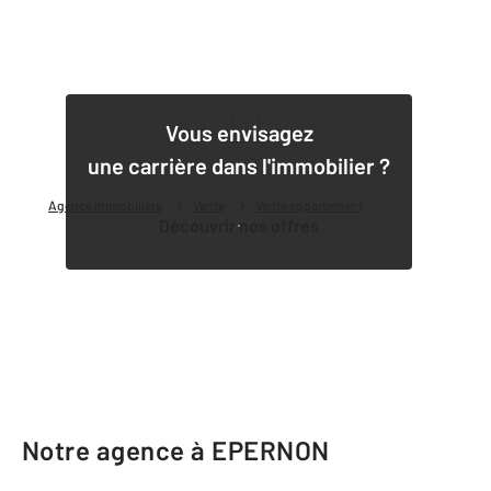
1
Vous envisagez
une carrière dans l'immobilier ?
Agence immobilière
Vente
Vente appartement
Découvrir nos offres
Notre agence à EPERNON