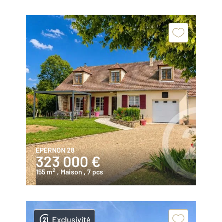
EPERNON 28
323 000 €
2
155 m
, Maison
, 7 pcs
Exclusivité