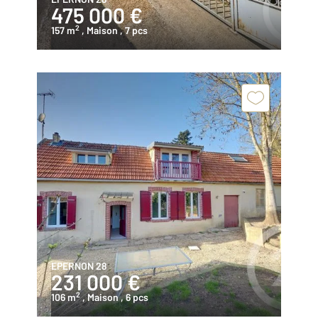
475 000 €
2
157 m
, Maison
, 7 pcs
EPERNON 28
231 000 €
2
106 m
, Maison
, 6 pcs