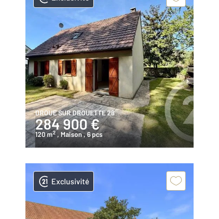
DROUE SUR DROUETTE 28
284 900 €
2
120 m
, Maison
, 6 pcs
Exclusivité