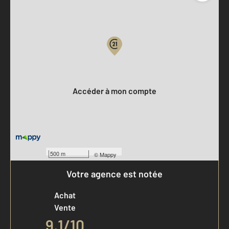
Parlons de vous, parlons biens
Votre compte :
Accéder à mon compte
500 m
©
Mappy
Votre agence est notée
Achat
Vente
9,1
/
10