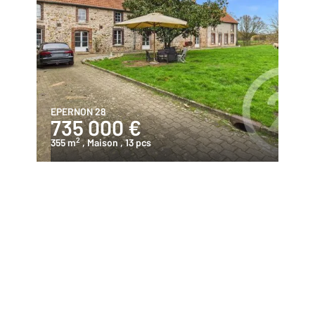
EPERNON 28
735 000 €
2
355 m
, Maison
, 13 pcs