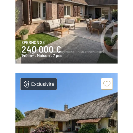
EPERNON 28
240 000 €
2
140 m
, Maison
, 7 pcs
Exclusivité