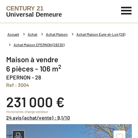
CENTURY 21
Universal Demeure
Accueil
Achat
Achat Maison
Achat Maison Eure-et-Loir (28)
Achat Maison EPERNON (28230)
Maison à vendre
2
6 pièces - 106 m
EPERNON - 28
Ref : 3004
231 000 €
Honoraires charge vendeur
24 avis (achat/vente) : 9,1/10