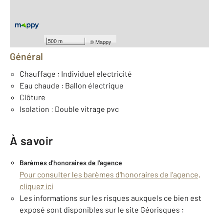
Nombre de pièces : 6
[Voir le détail]
Équipements
500 m
©
Mappy
Général
Chauffage : Individuel electricité
Eau chaude : Ballon électrique
Clôture
Isolation : Double vitrage pvc
À savoir
Barèmes d'honoraires de l'agence
Pour consulter les barèmes d'honoraires de l'agence,
cliquez ici
Les informations sur les risques auxquels ce bien est
exposé sont disponibles sur le site Géorisques :