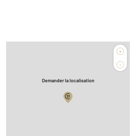
Afficher sur la carte :
+
Agence
Biens vendus
-
Demander la localisation
Vue globale
2
Surface totale : 106 m
2
Surface habitable : 106 m
2
Surface terrain : 274 m