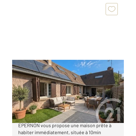
EPERNON 28
2
140 m
, 7 pièces
Ref : 2973
Maison à vendre
240 000 €
Votre agence CENTURY21 Universal Demeure à
EPERNON vous propose une maison prête à
habiter immédiatement, située à 10min