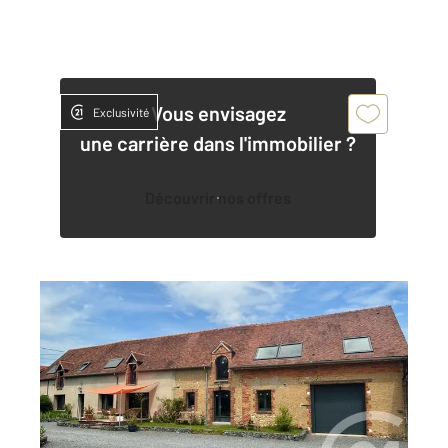
Vous envisagez
Exclusivité
une carrière dans l'immobilier ?
Découvrir nos offres
EPERNON 28
2
152 m
, 7 pièces
Ref : 3134
Maison à vendre
399 900 €