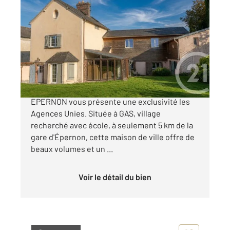
EPERNON 28
2
140 m
, 8 pièces
Ref : 3144
Maison à vendre
243 100 €
Votre agence Century 21 Universal Demeure
EPERNON vous présente une exclusivité les
Agences Unies. Située à GAS, village
recherché avec école, à seulement 5 km de la
gare d'Épernon, cette maison de ville offre de
beaux volumes et un ...
Voir le détail du bien