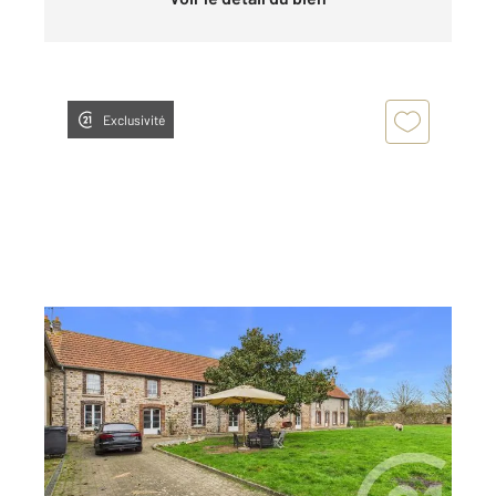
Exclusivité
EPERNON 28
2
355 m
, 13 pièces
Ref : 1499
Maison à vendre
735 000 €