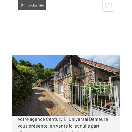
Exclusivité
EPERNON 28
2
157 m
, 7 pièces
Ref : 3096
Maison à vendre
475 000 €
Visiter le site dédié
Votre agence Century 21 Universal Demeure
vous présente, en vente ici et nulle part