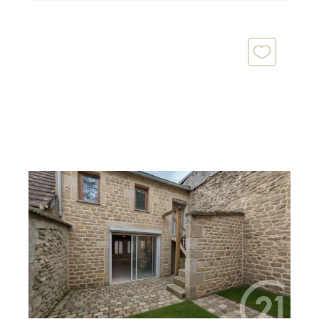
EPERNON 28
2
69,39 m
, 4 pièces
Ref : 3111
Maison à vendre
205 000 €
Maison de ville rénovée Centre-ville d'Epernon