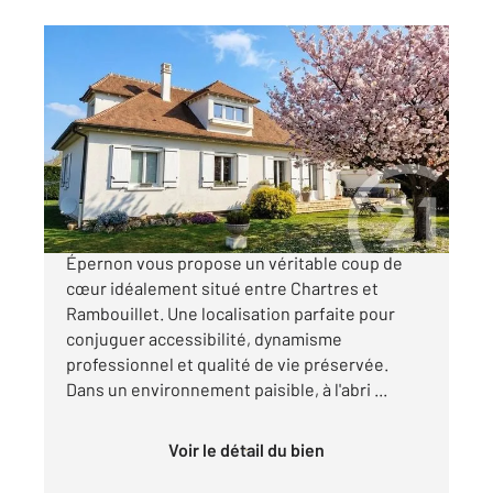
EPERNON 28
2
148 m
, 8 pièces
Ref : 3049
Maison à vendre
369 000 €
Votre agence Century 21 Universal Demeure
Épernon vous propose un véritable coup de
cœur idéalement situé entre Chartres et
Rambouillet. Une localisation parfaite pour
conjuguer accessibilité, dynamisme
professionnel et qualité de vie préservée.
Dans un environnement paisible, à l'abri ...
Voir le détail du bien