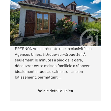
EPERNON 28
2
100 m
, 6 pièces
Ref : 3052
Maison à vendre
265 000 €
Votre agence Century 21 Universal Demeure
EPERNON vous présente une exclusivité les
Agences Unies, à Droue-sur-Drouette ! À
seulement 10 minutes à pied de la gare,
découvrez cette maison familiale à rénover,
idéalement située au calme d'un ancien
lotissement, permettant ...
Voir le détail du bien