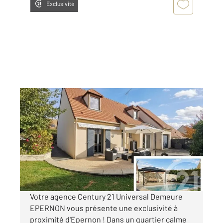
Exclusivité
EPERNON 28
2
145 m
, 7 pièces
Ref : 2918
Maison à vendre
425 000 €
Visiter le site dédié
Votre agence Century 21 Universal Demeure
EPERNON vous présente une exclusivité à
proximité d'Epernon ! Dans un quartier calme