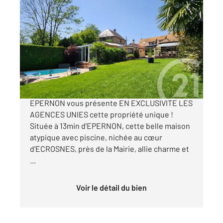
EPERNON 28
2
173 m
, 7 pièces
Ref : 2817
Maison à vendre
420 000 €
Votre agence Century 21 Universal Demeure
EPERNON vous présente EN EXCLUSIVITE LES
AGENCES UNIES cette propriété unique !
Située à 13min d'EPERNON, cette belle maison
atypique avec piscine, nichée au cœur
d'ECROSNES, près de la Mairie, allie charme et
...
Voir le détail du bien