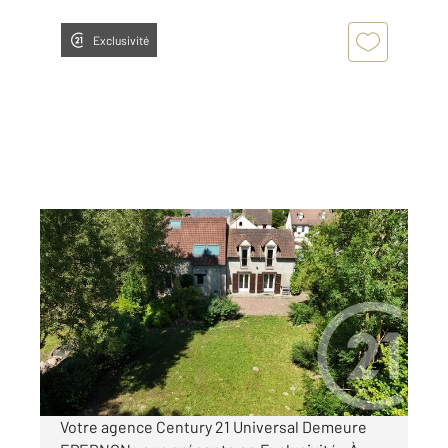
Exclusivité
EPERNON 28
2
152 m
, 7 pièces
Ref : 3074
Maison à vendre
244 000 €
Visiter le site dédié
Votre agence Century 21 Universal Demeure