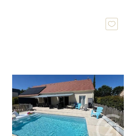
EPERNON 28
2
135 m
, 6 pièces
Ref : 3167
Maison à vendre
451 500 €
Votre agence Century 21 Universal Demeure