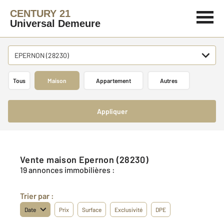
CENTURY 21
Universal Demeure
EPERNON (28230)
Tous
Maison
Appartement
Autres
Appliquer
Vente maison Epernon (28230)
19 annonces immobilières :
Trier par :
Date
Prix
Surface
Exclusivité
DPE