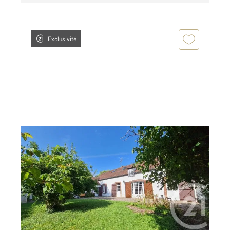
Exclusivité
EPERNON 28
2
178 m
, 6 pièces
Ref : 2899
Maison à vendre
369 000 €
Votre agence Century 21 Universal Demeure