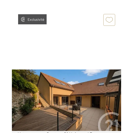
Exclusivité
EPERNON 28
2
206,17 m
, 7 pièces
Ref : 3068
Maison à vendre
480 000 €
Visiter le site dédié