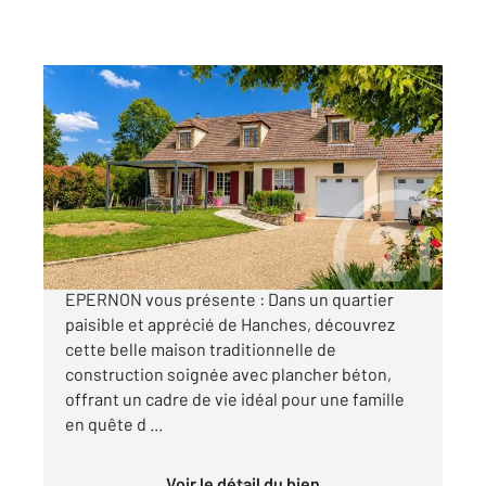
EPERNON 28
2
155 m
, 7 pièces
Ref : 3147
Maison à vendre
323 000 €
Votre agence Century 21 Universal Demeure
EPERNON vous présente : Dans un quartier
paisible et apprécié de Hanches, découvrez
cette belle maison traditionnelle de
construction soignée avec plancher béton,
offrant un cadre de vie idéal pour une famille
en quête d ...
Voir le détail du bien