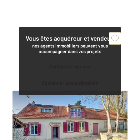
Vous êtes acquéreur et vendeur,
nos agents immobiliers peuvent vous
accompagner dans vos projets
Contacter l'agence
Demander une estimation
EPERNON 28
2
106 m
, 6 pièces
Ref : 3004
Maison à vendre
231 000 €