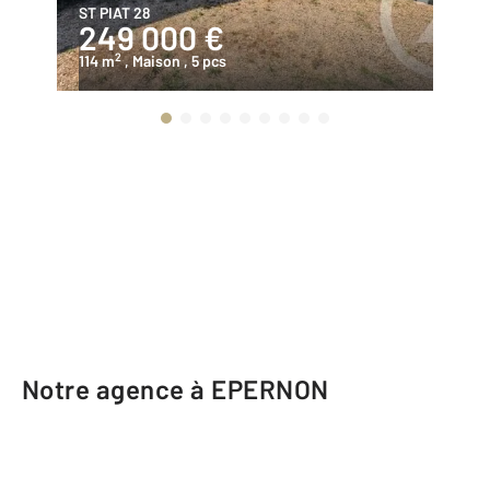
ST PIAT 28
EP
249 000 €
2
2
114 m
, Maison
, 5 pcs
15
Notre agence à EPERNON