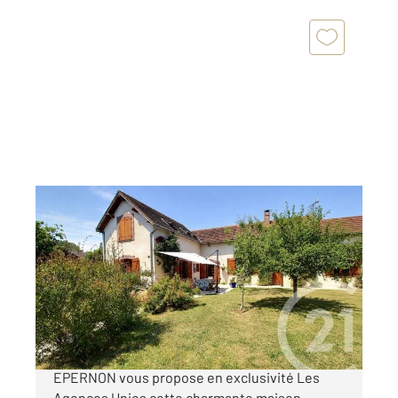
VILLIERS LE MORHIER 28
2
148 m
, 6 pièces
Ref : 3160
Maison à vendre
299 250 €
Votre agence Century 21 Universal Demeure
EPERNON vous propose en exclusivité Les
Agences Unies cette charmante maison