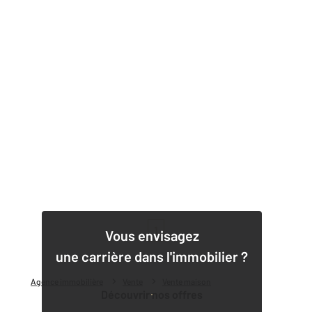
1
Vous envisagez
une carrière dans l'immobilier ?
Agence immobilière
Vente
Vente maison
Découvrir nos offres