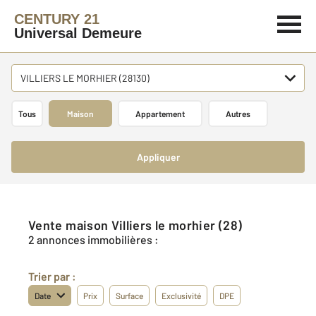
CENTURY 21
Universal Demeure
VILLIERS LE MORHIER (28130)
Tous
Maison
Appartement
Autres
Appliquer
Vente maison Villiers le morhier (28)
2 annonces immobilières :
Trier par :
Date
Prix
Surface
Exclusivité
DPE